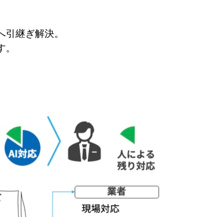
。
へ引継ぎ解決。
す。