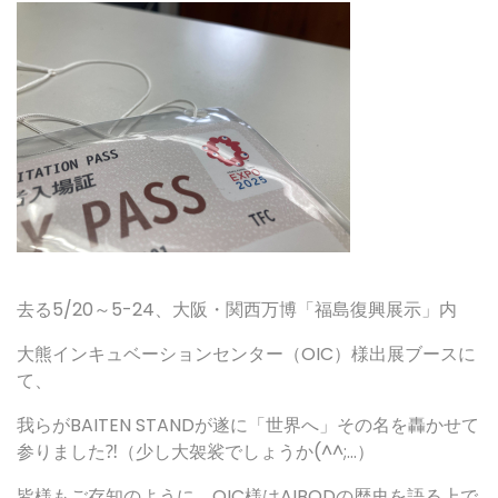
去る5/20～5-24、大阪・関西万博「福島復興展示」内
大熊インキュベーションセンター（OIC）様出展ブースに
て、
我らがBAITEN STANDが遂に「世界へ」その名を轟かせて
参りました⁈（少し大袈裟でしょうか(^^;…）
皆様もご存知のように、OIC様はAIBODの歴史を語る上で